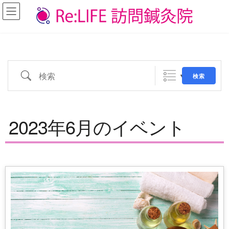
コ
ナ
ン
ビ
テ
ゲ
ン
ー
ツ
シ
へ
ョ
ス
ン
検索
検索
キ
に
ッ
移
プ
動
2023年6月のイベント